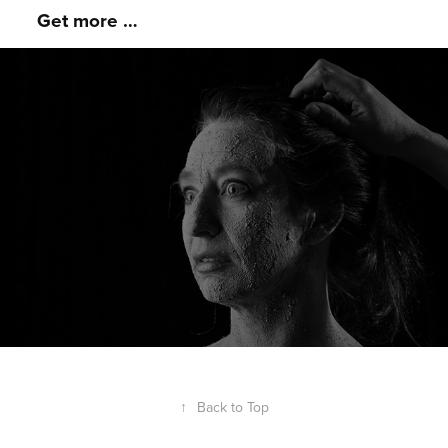
   Get more … 
armor
↑
Back to Top